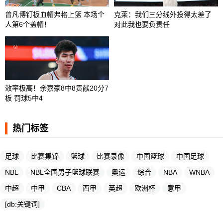
曾凡博钉板血帽弗格上篮 本场个
克莱：我们三分线外投得太差了
人第6个盖帽！
对此我也要负责任
效率极高！余嘉豪8中8贡献20分7
板 罚球5中4
热门标签
足球
比赛集锦
篮球
比赛录像
中国篮球
中国足球
NBL
NBL全国男子篮球联赛
奥运
综合
NBA
WNBA
中超
中甲
CBA
西甲
英超
欧洲杯
意甲
[db:关键词]