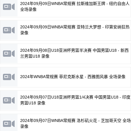
2024年09月09日WNBA常规赛 拉斯维加斯王牌 - 纽约自由人
全场录像
2024年09月09日WNBA常规赛 亚特兰大梦想 - 印第安纳狂热
录像
2024年09月08日U18亚洲杯男篮半决赛 中国男篮U18 - 新西
兰男篮U18 录像
2024年WNBA常规赛 菲尼克斯水星 - 西雅图风暴 全场录像
2024年09月07日U18亚洲杯男篮1/4决赛 中国男篮U18 - 印度
男篮U18 录像
2024年09月07日WNBA常规赛 洛杉矶火花 - 芝加哥天空 全场
录像