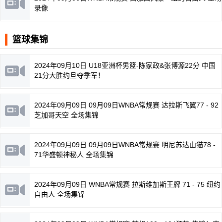
录像
篮球集锦
2024年09月10日 U18亚洲杯男篮-陈家政&张博源22分 中国
21分大胜约旦夺季军！
2024年09月09日 09月09日WNBA常规赛 达拉斯飞翼77 - 92
芝加哥天空 全场集锦
2024年09月09日 09月09日WNBA常规赛 明尼苏达山猫78 -
71华盛顿神秘人 全场集锦
2024年09月09日 WNBA常规赛 拉斯维加斯王牌 71 - 75 纽约
自由人 全场集锦