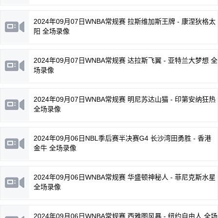
2024年09月07日WNBA常规赛 拉斯维加斯王牌 - 康涅狄格太
阳 全场录像
2024年09月07日WNBA常规赛 达拉斯飞翼 - 亚特兰大梦想 全
场录像
2024年09月07日WNBA常规赛 明尼苏达山猫 - 印第安纳狂热
全场录像
2024年09月06日NBL季后赛半决赛G4 长沙湾田勇胜 - 香港
金牛 全场录像
2024年09月06日WNBA常规赛 华盛顿神秘人 - 菲尼克斯水星
全场录像
2024年09月06日WNBA常规赛 西雅图风暴 - 纽约自由人 全场