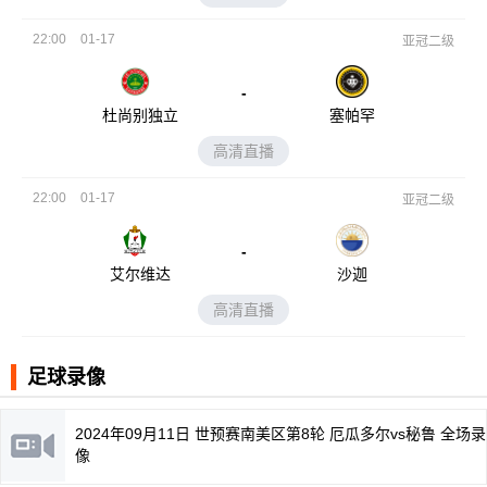
22:00
01-17
亚冠二级
-
杜尚别独立
塞帕罕
高清直播
22:00
01-17
亚冠二级
-
艾尔维达
沙迦
高清直播
足球录像
2024年09月11日 世预赛南美区第8轮 厄瓜多尔vs秘鲁 全场录
像