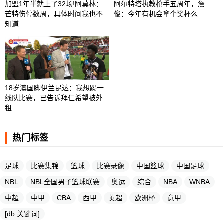
加盟1年半就上了32场!阿莫林：
阿尔特塔执教枪手五周年，詹
芒特伤停数周，具体时间我也不
俊：今年有机会拿个奖杯么 ​​​
知道
18岁澳国脚伊兰昆达：我想踢一
线队比赛，已告诉拜仁希望被外
租
热门标签
足球
比赛集锦
篮球
比赛录像
中国篮球
中国足球
NBL
NBL全国男子篮球联赛
奥运
综合
NBA
WNBA
中超
中甲
CBA
西甲
英超
欧洲杯
意甲
[db:关键词]