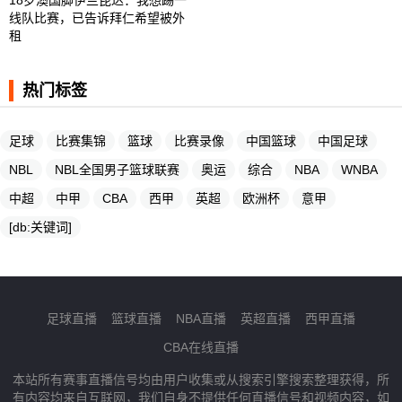
线队比赛，已告诉拜仁希望被外
租
热门标签
足球
比赛集锦
篮球
比赛录像
中国篮球
中国足球
NBL
NBL全国男子篮球联赛
奥运
综合
NBA
WNBA
中超
中甲
CBA
西甲
英超
欧洲杯
意甲
[db:关键词]
足球直播
篮球直播
NBA直播
英超直播
西甲直播
CBA在线直播
本站所有赛事直播信号均由用户收集或从搜索引擎搜索整理获得，所
有内容均来自互联网，我们自身不提供任何直播信号和视频内容，如