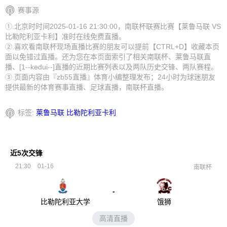
赛事源
①.北京时时间2025-01-16 21:30:00，南联杯联赛比赛【莱鲁马联 VS
比勒陀利亚卡利】准时在线免费直播。
②.喜欢看南联杯现场直播比赛的朋友可以提前【CTRL+D】收藏本页
面以免错过直播。还为您在本页面索引了相关南联杯、莱鲁马联直
播、[1--kedui--]直播的近期比赛列表以及两队历史交锋、两队赛程。
③.页面内容由『zb55直播』体育小编整理发布；24小时为球迷朋友
提供最新的体育赛事直播、足球直播，南联杯直播。
标签:
莱鲁马联
比勒陀利亚卡利
近5次交锋
21:30
01-16
南联杯
-
比勒陀利亚大学
饿狮
高清直播