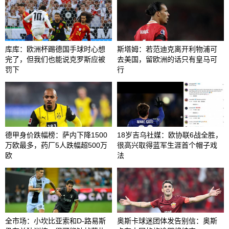
库库：欧洲杯踢德国手球时心想
斯塔姆：若范迪克离开利物浦可
完了，但我们也能说克罗斯应被
去美国，留欧洲的话只有皇马可
罚下
行
德甲身价跌幅榜：萨内下降1500
18岁吉乌社媒：欧协联6战全胜，
万欧最多，药厂5人跌幅超500万
很高兴取得蓝军生涯首个帽子戏
欧
法
全市场：小坎比亚索和D-路易斯
奥斯卡球迷团体发告别信：奥斯