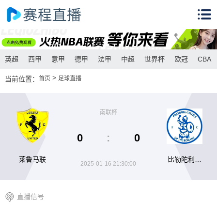
英超
西甲
意甲
德甲
法甲
中超
世界杯
欧冠
CBA
>
当前位置：
首页
足球直播
南联杯
0
:
0
莱鲁马联
比勒陀利亚
2025-01-16 21:30:00
卡利
直播信号