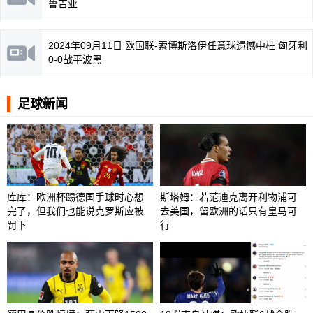
鲁吉亚
2024年09月11日 欧国联-索博斯洛伊任意球遗憾中柱 匈牙利
0-0战平波黑
足球新闻
库库：欧洲杯踢德国手球时心想
斯塔姆：若范迪克离开利物浦可
完了，但我们也能说克罗斯应被
去美国，留欧洲的话只有皇马可
罚下
行