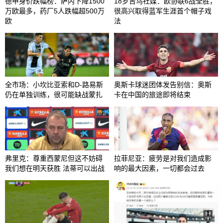
德甲身价跌幅榜：萨内下降1500
18岁吉乌社媒：欧协联6战全胜，
万欧最多，药厂5人跌幅超500万
很高兴取得蓝军生涯首个帽子戏
欧
法
全市场：小坎比亚索和D-路易斯
奥斯卡球迷团体发告别信：奥斯
仍在单独训练，很可能缺战蒙扎
卡在中国的旅途即将结束
弗里克：尊重西蒙尼但这不妨碍
拉菲尼亚：疲劳是对我们造成影
我们想在明天获胜 法蒂可以出战
响的最大因素，一切都会过去