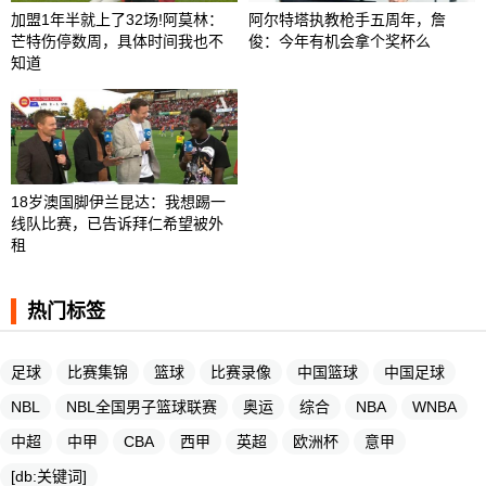
加盟1年半就上了32场!阿莫林：
阿尔特塔执教枪手五周年，詹
芒特伤停数周，具体时间我也不
俊：今年有机会拿个奖杯么 ​​​
知道
18岁澳国脚伊兰昆达：我想踢一
线队比赛，已告诉拜仁希望被外
租
热门标签
足球
比赛集锦
篮球
比赛录像
中国篮球
中国足球
NBL
NBL全国男子篮球联赛
奥运
综合
NBA
WNBA
中超
中甲
CBA
西甲
英超
欧洲杯
意甲
[db:关键词]