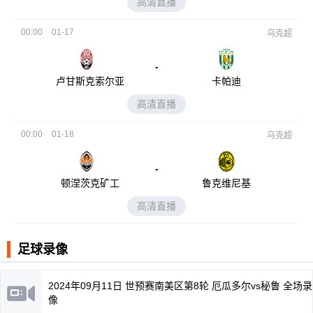
高清直播
00:00
01-17
乌克超
-
卢甘斯克索尔亚
卡帕迪
高清直播
00:00
01-18
乌克超
-
顿涅茨克矿工
鲁克维尼基
高清直播
足球录像
2024年09月11日 世预赛南美区第8轮 厄瓜多尔vs秘鲁 全场录
像