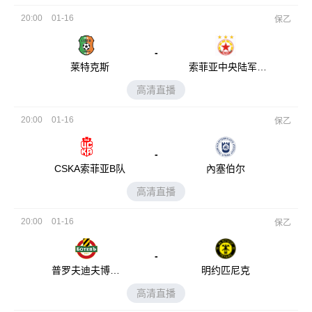
20:00
01-16
保乙
-
莱特克斯
索菲亚中央陆军B
队
高清直播
20:00
01-16
保乙
-
CSKA索菲亚B队
內塞伯尔
高清直播
20:00
01-16
保乙
-
普罗夫迪夫博特
明约匹尼克
夫B队
高清直播