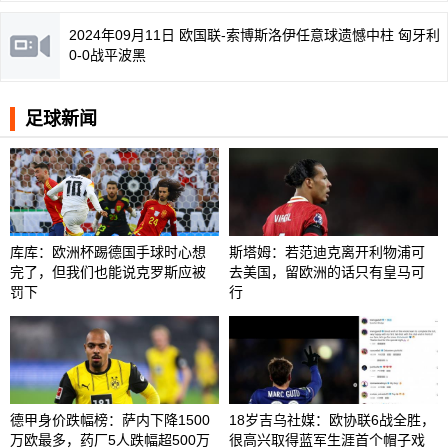
2024年09月11日 欧国联-索博斯洛伊任意球遗憾中柱 匈牙利
0-0战平波黑
足球新闻
库库：欧洲杯踢德国手球时心想
斯塔姆：若范迪克离开利物浦可
完了，但我们也能说克罗斯应被
去美国，留欧洲的话只有皇马可
罚下
行
德甲身价跌幅榜：萨内下降1500
18岁吉乌社媒：欧协联6战全胜，
万欧最多，药厂5人跌幅超500万
很高兴取得蓝军生涯首个帽子戏