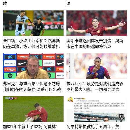
欧
法
全市场：小坎比亚索和D-路易斯
奥斯卡球迷团体发告别信：奥斯
仍在单独训练，很可能缺战蒙扎
卡在中国的旅途即将结束
弗里克：尊重西蒙尼但这不妨碍
拉菲尼亚：疲劳是对我们造成影
我们想在明天获胜 法蒂可以出战
响的最大因素，一切都会过去
加盟1年半就上了32场!阿莫林：
阿尔特塔执教枪手五周年，詹