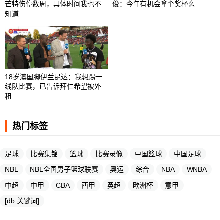
芒特伤停数周，具体时间我也不
俊：今年有机会拿个奖杯么 ​​​
知道
18岁澳国脚伊兰昆达：我想踢一
线队比赛，已告诉拜仁希望被外
租
热门标签
足球
比赛集锦
篮球
比赛录像
中国篮球
中国足球
NBL
NBL全国男子篮球联赛
奥运
综合
NBA
WNBA
中超
中甲
CBA
西甲
英超
欧洲杯
意甲
[db:关键词]