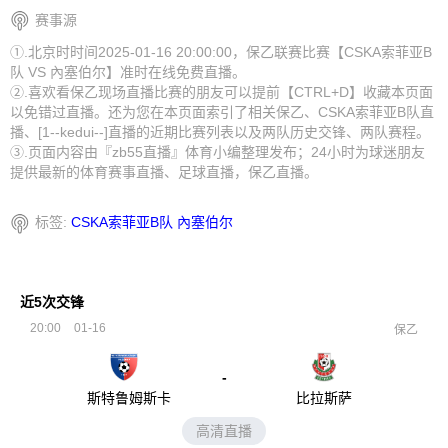
赛事源
①.北京时时间2025-01-16 20:00:00，保乙联赛比赛【CSKA索菲亚B
队 VS 內塞伯尔】准时在线免费直播。
②.喜欢看保乙现场直播比赛的朋友可以提前【CTRL+D】收藏本页面
以免错过直播。还为您在本页面索引了相关保乙、CSKA索菲亚B队直
播、[1--kedui--]直播的近期比赛列表以及两队历史交锋、两队赛程。
③.页面内容由『zb55直播』体育小编整理发布；24小时为球迷朋友
提供最新的体育赛事直播、足球直播，保乙直播。
标签:
CSKA索菲亚B队
內塞伯尔
近5次交锋
20:00
01-16
保乙
-
斯特鲁姆斯卡
比拉斯萨
高清直播