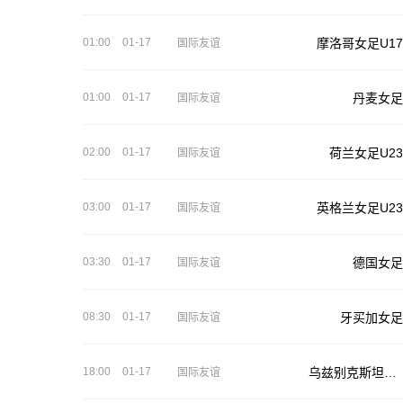
01:00
01-17
摩洛哥女足U17
国际友谊
01:00
01-17
丹麦女足
国际友谊
02:00
01-17
荷兰女足U23
国际友谊
03:00
01-17
英格兰女足U23
国际友谊
03:30
01-17
德国女足
国际友谊
08:30
01-17
牙买加女足
国际友谊
18:00
01-17
乌兹别克斯坦女
国际友谊
足