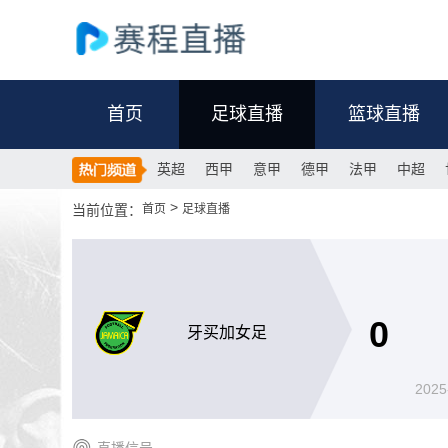
首页
足球直播
篮球直播
英超
西甲
意甲
德甲
法甲
中超
>
当前位置：
首页
足球直播
0
牙买加女足
2025