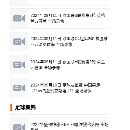
2024年09月11日 欧国联B联赛第2轮 英格
兰vs芬兰 全场录像
2024年09月11日 欧国联C4组第2轮 拉脱维
亚vs法罗群岛 全场录像
2024年09月11日 欧国联A联赛第2轮 荷兰
vs德国 全场录像
2024年09月10日 足球友谊赛 中国男足
U21vs乌兹别克斯坦U21 全场录像
足球集锦
2222华盛顿神秘人59-76康涅狄格太阳 全场