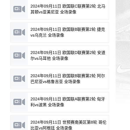
2024年09月11日 欧国联C联赛第2轮 北马
其顿vs亚美尼亚 全场录像
2024年09月11日 欧国联B联赛第2轮 捷克
vs乌克兰 全场录像
2024年09月11日 欧国联D联赛第2轮 安道
尔vs马耳他 全场录像
2024年09月11日 欧国联B联赛第2轮 阿尔
巴尼亚vs格鲁吉亚 全场录像
2024年09月11日 欧国联A联赛第2轮 匈牙
利vs波黑 全场录像
2024年09月11日 世预赛南美区第8轮 哥伦
比亚vs阿根廷 全场录像