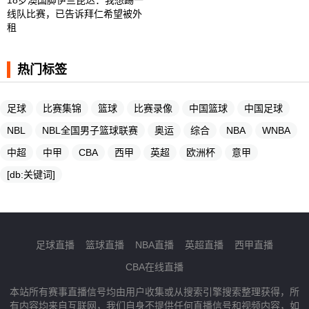
线队比赛，已告诉拜仁希望被外
租
热门标签
足球
比赛集锦
篮球
比赛录像
中国篮球
中国足球
NBL
NBL全国男子篮球联赛
奥运
综合
NBA
WNBA
中超
中甲
CBA
西甲
英超
欧洲杯
意甲
[db:关键词]
足球直播
篮球直播
NBA直播
英超直播
西甲直播
CBA在线直播
本站所有赛事直播信号均由用户收集或从搜索引擎搜索整理获得，所
有内容均来自互联网，我们自身不提供任何直播信号和视频内容，如