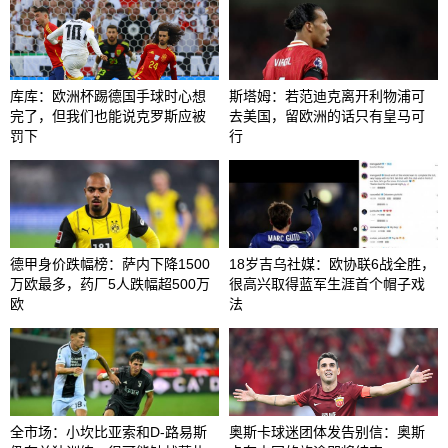
库库：欧洲杯踢德国手球时心想
斯塔姆：若范迪克离开利物浦可
完了，但我们也能说克罗斯应被
去美国，留欧洲的话只有皇马可
罚下
行
德甲身价跌幅榜：萨内下降1500
18岁吉乌社媒：欧协联6战全胜，
万欧最多，药厂5人跌幅超500万
很高兴取得蓝军生涯首个帽子戏
欧
法
全市场：小坎比亚索和D-路易斯
奥斯卡球迷团体发告别信：奥斯