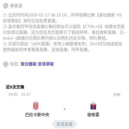
赛事源
①.北京时时间2025-01-17 06:15:00，阿甲联赛比赛【普拉滕斯 VS
圣塔菲联】准时在线免费直播。
②.喜欢看阿甲现场直播比赛的朋友可以提前【CTRL+D】收藏本页面
以免错过直播。还为您在本页面索引了相关阿甲、普拉滕斯直播、[1--
kedui--]直播的近期比赛列表以及两队历史交锋、两队赛程。
③.页面内容由『zb55直播』体育小编整理发布；24小时为球迷朋友
提供最新的体育赛事直播、足球直播，阿甲直播。
标签:
普拉滕斯
圣塔菲联
近5次交锋
04:00
01-17
阿甲
-
巴拉卡斯中央
堤格雷
高清直播