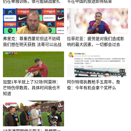
仍在单独训练，很可能缺战蒙扎
卡在中国的旅途即将结束
弗里克：尊重西蒙尼但这不妨碍
拉菲尼亚：疲劳是对我们造成影
我们想在明天获胜 法蒂可以出战
响的最大因素，一切都会过去
加盟1年半就上了32场!阿莫林：
阿尔特塔执教枪手五周年，詹
芒特伤停数周，具体时间我也不
俊：今年有机会拿个奖杯么 ​​​
知道
18岁澳国脚伊兰昆达：我想踢一