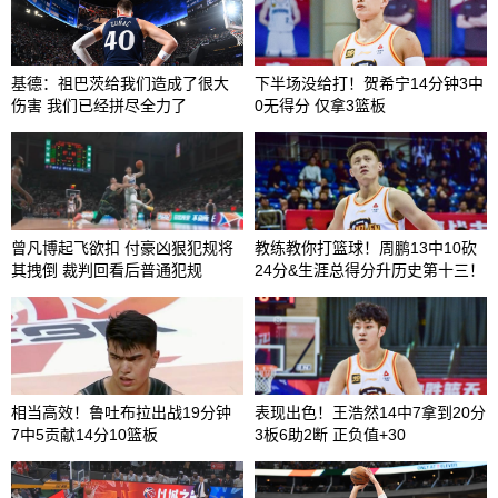
基德：祖巴茨给我们造成了很大
下半场没给打！贺希宁14分钟3中
伤害 我们已经拼尽全力了
0无得分 仅拿3篮板
曾凡博起飞欲扣 付豪凶狠犯规将
教练教你打篮球！周鹏13中10砍
其拽倒 裁判回看后普通犯规
24分&生涯总得分升历史第十三！
相当高效！鲁吐布拉出战19分钟
表现出色！王浩然14中7拿到20分
7中5贡献14分10篮板
3板6助2断 正负值+30