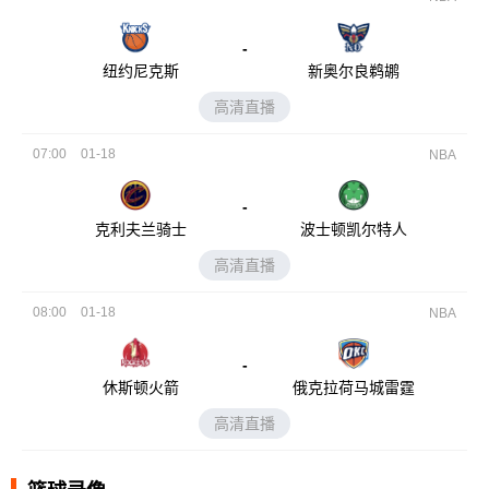
-
纽约尼克斯
新奥尔良鹈鹕
高清直播
07:00
01-18
NBA
-
克利夫兰骑士
波士顿凯尔特人
高清直播
08:00
01-18
NBA
-
休斯顿火箭
俄克拉荷马城雷霆
高清直播