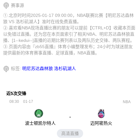
赛事源
①.北京时时间2025-01-17 09:00:00，NBA联赛比赛【明尼苏达森林
狼 VS 洛杉矶湖人】准时在线免费直播。
②.喜欢看NBA现场直播比赛的朋友可以提前【CTRL+D】收藏本页面
以免错过直播。还为您在本页面索引了相关NBA、明尼苏达森林狼直
播、[1--kedui--]直播的近期比赛列表以及两队历史交锋、两队赛程。
③.页面内容由『zb55直播』体育小编整理发布；24小时为球迷朋友
提供最新的体育赛事直播、足球直播，NBA直播。
标签:
明尼苏达森林狼
洛杉矶湖人
近5次交锋
08:30
01-17
NBA
-
波士顿凯尔特人
迈阿密热火
高清直播