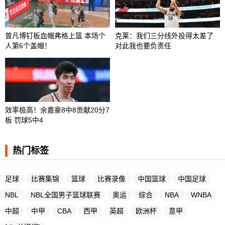
曾凡博钉板血帽弗格上篮 本场个
克莱：我们三分线外投得太差了
人第6个盖帽！
对此我也要负责任
效率极高！余嘉豪8中8贡献20分7
板 罚球5中4
热门标签
足球
比赛集锦
篮球
比赛录像
中国篮球
中国足球
NBL
NBL全国男子篮球联赛
奥运
综合
NBA
WNBA
中超
中甲
CBA
西甲
英超
欧洲杯
意甲