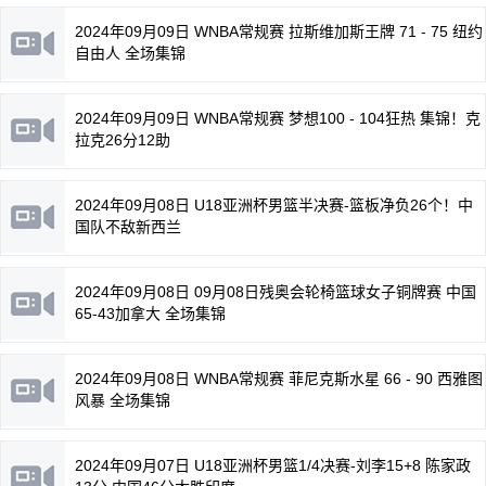
2024年09月09日 WNBA常规赛 拉斯维加斯王牌 71 - 75 纽约
自由人 全场集锦
2024年09月09日 WNBA常规赛 梦想100 - 104狂热 集锦！克
拉克26分12助
2024年09月08日 U18亚洲杯男篮半决赛-篮板净负26个！中
国队不敌新西兰
2024年09月08日 09月08日残奥会轮椅篮球女子铜牌赛 中国
65-43加拿大 全场集锦
2024年09月08日 WNBA常规赛 菲尼克斯水星 66 - 90 西雅图
风暴 全场集锦
2024年09月07日 U18亚洲杯男篮1/4决赛-刘李15+8 陈家政