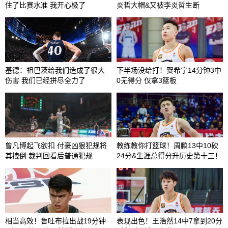
住了比赛水准 我开心极了
炎哲大帽&又被李炎哲生断
基德：祖巴茨给我们造成了很大
下半场没给打！贺希宁14分钟3中
伤害 我们已经拼尽全力了
0无得分 仅拿3篮板
曾凡博起飞欲扣 付豪凶狠犯规将
教练教你打篮球！周鹏13中10砍
其拽倒 裁判回看后普通犯规
24分&生涯总得分升历史第十三！
相当高效！鲁吐布拉出战19分钟
表现出色！王浩然14中7拿到20分