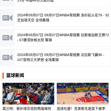
13分 中国46分大胜印度
2024年09月07日 09月07日WNBA常规赛 洛杉矶火花78 - 92
芝加哥天空 全场集锦
2024年09月07日 09月07日WNBA常规赛 拉斯维加斯王牌72
- 67康涅狄格太阳 集锦
2024年09月07日 09月07日WNBA常规赛 达拉斯飞翼96 -
107亚特兰大梦想 全场集锦
篮球新闻
莫兰特：替补球员攻防两端保持
连续吃瘪！克里斯先是篮下被李